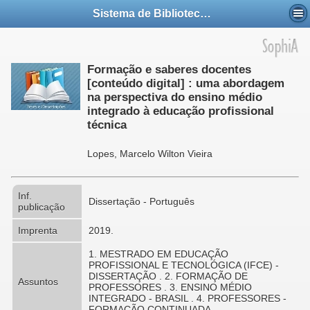
Sistema de Bibliotecas do IFCE - SIBI
Formação e saberes docentes
[conteúdo digital] : uma abordagem
na perspectiva do ensino médio
integrado à educação profissional
técnica
Lopes, Marcelo Wilton Vieira
Inf.
Dissertação - Português
publicação
Imprenta
2019.
1. MESTRADO EM EDUCAÇÃO
PROFISSIONAL E TECNOLÓGICA (IFCE) -
DISSERTAÇÃO . 2. FORMAÇÃO DE
Assuntos
PROFESSORES . 3. ENSINO MÉDIO
INTEGRADO - BRASIL . 4. PROFESSORES -
FORMAÇÃO CONTINUADA